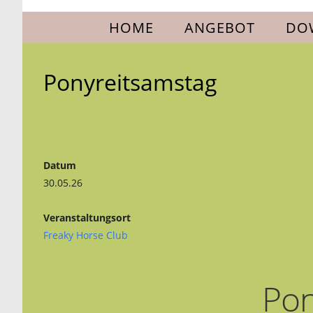
Zum
HOME
ANGEBOT
DO
Inhalt
springen
Ponyreitsamstag
Datum
30.05.26
Veranstaltungsort
Freaky Horse Club
Pon