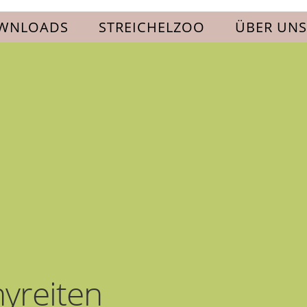
WNLOADS
STREICHELZOO
ÜBER UNS
yreiten