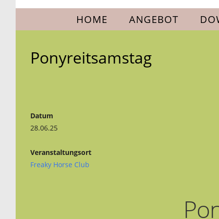
Zum
HOME
ANGEBOT
DO
Inhalt
springen
Ponyreitsamstag
Datum
28.06.25
Veranstaltungsort
Freaky Horse Club
Pon