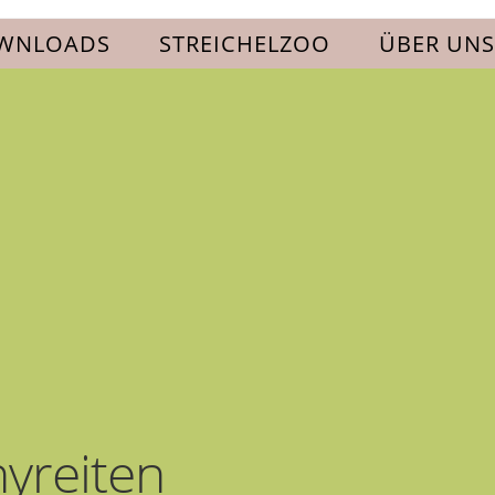
WNLOADS
STREICHELZOO
ÜBER UNS
yreiten