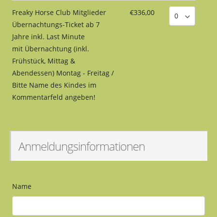
Freaky Horse Club Mitglieder
€336,00
Übernachtungs-Ticket ab 7
Jahre inkl. Last Minute
mit Übernachtung (inkl.
Frühstück, Mittag &
Abendessen) Montag - Freitag /
Bitte Name des Kindes im
Kommentarfeld angeben!
Anmeldungsinformationen
Name